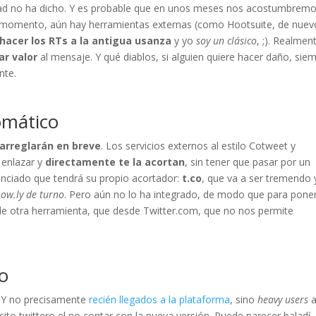
idad no ha dicho. Y es probable que en unos meses nos acostumbremo
l momento, aún hay herramientas externas (como Hootsuite, de nue
hacer los RTs a la antigua usanza
y yo
soy un clásico
, ;). Realmen
ar valor
al mensaje. Y qué diablos, si alguien quiere hacer daño, sie
nte.
omático
arreglarán en breve
. Los servicios externos al estilo Cotweet y
 enlazar y
directamente te la acortan
, sin tener que pasar por un
unciado que tendrá su propio acortador:
t.co
, que va a ser tremendo 
y ow.ly de turno
. Pero aún no lo ha integrado, de modo que para pone
 otra herramienta, que desde Twitter.com, que no nos permite
o
. Y no precisamente
recién llegados a la plataforma
, sino
heavy users
a
ito twittero el no contar con la nueva versión. Puede parecer baladí,