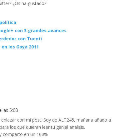
itter? ¿Os ha gustado?
política
Google+ con 3 grandes avances
erdedor con Tuenti
a en los Goya 2011
a las 5:08
or enlazar con mi post. Soy de ALT245, mañana añado a
para los que quieran leer tu genial análisis.
, y comparto en un 100%