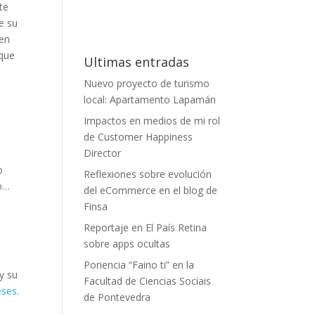
te
e su
 en
que
Ultimas entradas
Nuevo proyecto de turismo
local: Apartamento Lapamán
Impactos en medios de mi rol
de Customer Happiness
Director
o
Reflexiones sobre evolución
ro…
del eCommerce en el blog de
Finsa
Reportaje en El País Retina
sobre apps ocultas
Ponencia “Faino ti” en la
y su
Facultad de Ciencias Sociais
eses
.
de Pontevedra