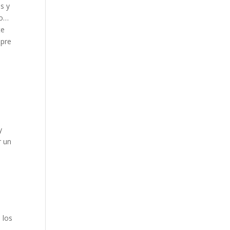
s y
vo…
te
mpre
y
r un
 los