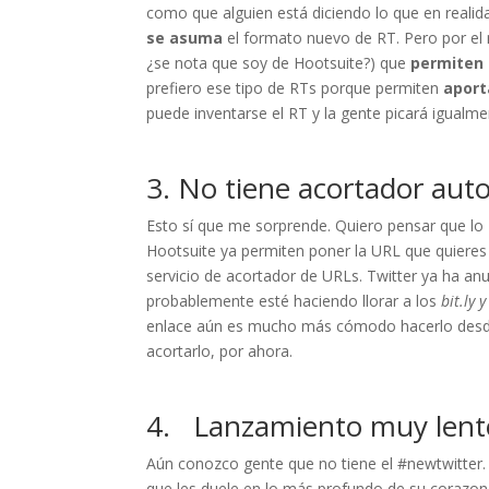
como que alguien está diciendo lo que en real
se asuma
el formato nuevo de RT. Pero por e
¿se nota que soy de Hootsuite?) que
permiten 
prefiero ese tipo de RTs porque permiten
aport
puede inventarse el RT y la gente picará igualme
3. No tiene acortador aut
Esto sí que me sorprende. Quiero pensar que lo
Hootsuite ya permiten poner la URL que quieres
servicio de acortador de URLs. Twitter ya ha an
probablemente esté haciendo llorar a los
bit.ly 
enlace aún es mucho más cómodo hacerlo desde
acortarlo, por ahora.
4. Lanzamiento muy lent
Aún conozco gente que no tiene el #newtwitter
que les duele en lo más profundo de su corazonc