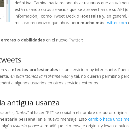
definitiva. Camina hacia reconquistar usuarios que actualmen
están usando otros servicios que se aprovechan de su API (d
información), como Tweet Deck o
Hootsuite
y, en general,
mi caso reconozco que ahora
uso mucho más
twitter.com
 errores o debilidades
en el nuevo Twitter:
tweets
ten y a
efectos profesionales
es un servicio muy interesante. Pued
ienta,
en plan “somos la real-time web”
y tal, no quieran permitirlo pe
ndrá a algunos usuarios en otros servicios externos.
la antigua usanza
 sabréis,
“antes”
al hacer “RT” se copiaba el nombre del autor original 
mentario personal
en el nuevo mensaje. Esto
cambió hace unos m
e algún
usuario perverso
modifique el mensaje original y levante bulos