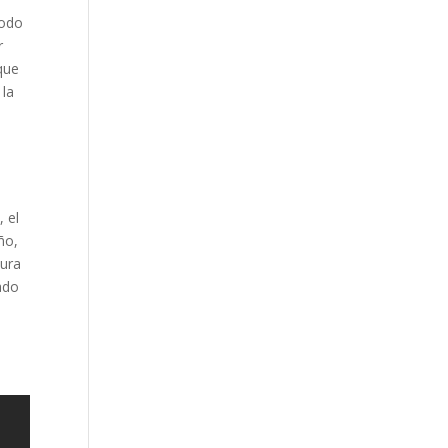
todo
r
que
 la
, el
ño,
tura
ado