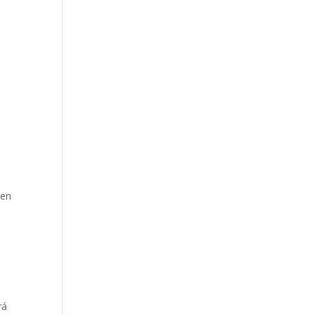
 en
rá