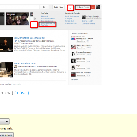
derecha)
(más…)