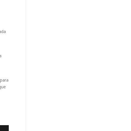
Cada
a
 para
 que