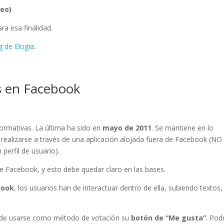
deo)
ra esa finalidad.
g de Elogia
.
s en Facebook
rmativas. La última ha sido en
mayo de 2011
. Se mantiene en lo
ealizarse a través de una aplicación alojada fuera de Facebook (NO
perfil de usuario).
de Facebook, y esto debe quedar claro en las bases.
book
, los usuarios han de interactuar dentro de ella, subiendo textos,
puede usarse como método de votación su
botón de “Me gusta”
. Pod