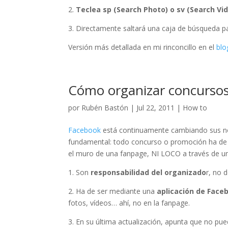
2.
Teclea sp (Search Photo) o sv (Search Vi
3. Directamente saltará una caja de búsqueda pa
Versión más detallada en mi rinconcillo en el
blo
Cómo organizar concurso
por
Rubén Bastón
|
Jul 22, 2011
|
How to
Facebook
está continuamente cambiando sus no
fundamental: todo concurso o promoción ha de r
el muro de una fanpage, NI LOCO a través de un 
1. Son
responsabilidad del organizado
r, no 
2. Ha de ser mediante una
aplicación de Face
fotos, vídeos… ahí, no en la fanpage.
3. En su última actualización, apunta que no 