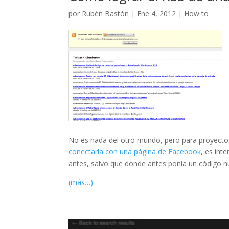
por
Rubén Bastón
|
Ene 4, 2012
|
How to
No es nada del otro mundo, pero para proyectos 
conectarla con una página de Facebook
, es int
antes, salvo que donde antes ponía un código n
(más…)