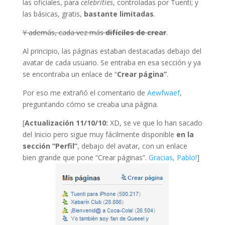
las oficiales, para
celebrities
, controladas por Tuenti; y
las básicas, gratis,
bastante limitadas
.
Y además, cada vez más
difíciles de crear
.
Al principio, las páginas estaban destacadas debajo del
avatar de cada usuario. Se entraba en esa sección y ya
se encontraba un enlace de “
Crear página”
.
Por eso me extrañó el comentario de
Aewfwaef
,
preguntando cómo se creaba una página.
[
Actualización 11/10/10:
XD, se ve que lo han sacado
del Inicio pero sigue muy fácilmente disponible
en la
sección “Perfil”
, debajo del avatar, con un enlace
bien grande que pone “Crear páginas”.
Gracias, Pablo!
]