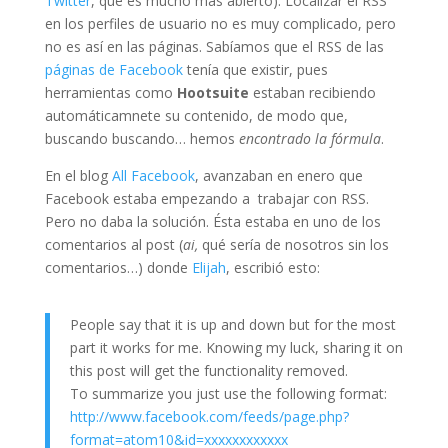
Twitter
, que es mucho más abierto). Localizar el RSS
en los perfiles de usuario no es muy complicado, pero
no es así en las páginas. Sabíamos que el RSS de las
páginas de Facebook
tenía que existir, pues
herramientas como
Hootsuite
estaban recibiendo
automáticamnete su contenido, de modo que,
buscando buscando… hemos
encontrado la fórmula
.
En el blog
All Facebook
, avanzaban en enero que
Facebook estaba empezando a trabajar con RSS.
Pero no daba la solución. Ésta estaba en uno de los
comentarios al post (
ai,
qué sería de nosotros sin los
comentarios…) donde
Elijah
, escribió esto:
People say that it is up and down but for the most
part it works for me. Knowing my luck, sharing it on
this post will get the functionality removed.
To summarize you just use the following format:
http://www.facebook.com/feeds/page.php?
format=atom10&id=xxxxxxxxxxxx