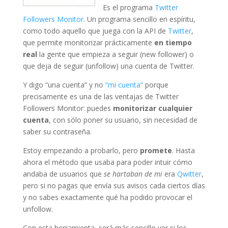
Es el programa
Twitter
Followers Monitor
. Un programa sencillo en espíritu,
como todo aquello que juega con la API de
Twitter
,
que permite monitorizar prácticamente
en tiempo
real
la gente que empieza a seguir (new follower) o
que deja de seguir (unfollow) una cuenta de Twitter.
Y digo “una cuenta” y no
“mi cuenta”
porque
precisamente es una de las ventajas de Twitter
Followers Monitor: puedes
monitorizar cualquier
cuenta
, con sólo poner su usuario, sin necesidad de
saber su contraseña.
Estoy empezando a probarlo, pero
promete
. Hasta
ahora el método que usaba para poder intuir cómo
andaba de usuarios que
se hartaban de mi
era
Qwitter
,
pero si no pagas que envía sus avisos cada ciertos días
y no sabes exactamente qué ha podido provocar el
unfollow.
Con esta herramienta, será más sencillo ver si los