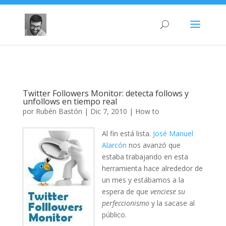
Twitter Followers Monitor: detecta follows y
unfollows en tiempo real
por
Rubén Bastón
|
Dic 7, 2010
|
How to
Al fin está lista.
José Manuel
Alarcón
nos avanzó que
estaba trabajando en esta
herramienta hace alrededor de
un mes y estábamos a la
espera de que
venciese su
perfeccionismo
y la sacase al
público.