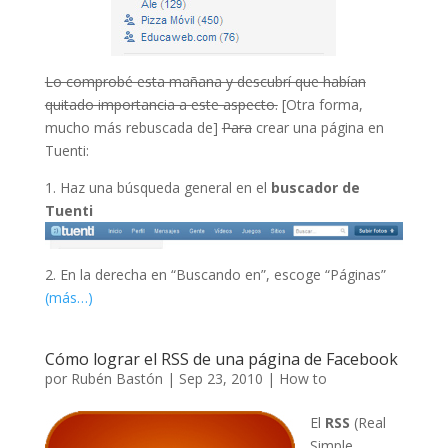
Lo comprobé esta mañana y descubrí que habían
quitado importancia a este aspecto.
[Otra forma,
mucho más rebuscada de]
Para
crear una página en
Tuenti:
1. Haz una búsqueda general en el
buscador de
Tuenti
2. En la derecha en “Buscando en”, escoge “Páginas”
(más…)
Cómo lograr el RSS de una página de Facebook
por
Rubén Bastón
|
Sep 23, 2010
|
How to
El
RSS
(Real
Simple