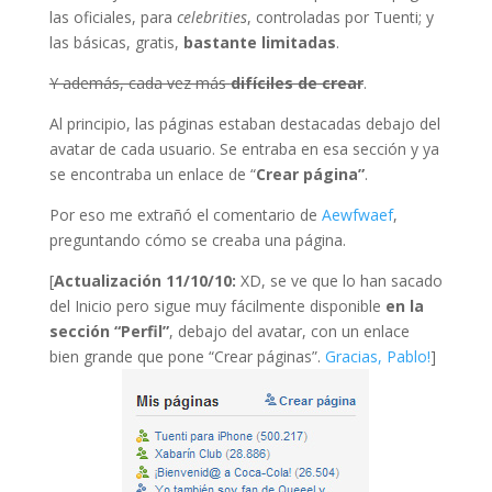
las oficiales, para
celebrities
, controladas por Tuenti; y
las básicas, gratis,
bastante limitadas
.
Y además, cada vez más
difíciles de crear
.
Al principio, las páginas estaban destacadas debajo del
avatar de cada usuario. Se entraba en esa sección y ya
se encontraba un enlace de “
Crear página”
.
Por eso me extrañó el comentario de
Aewfwaef
,
preguntando cómo se creaba una página.
[
Actualización 11/10/10:
XD, se ve que lo han sacado
del Inicio pero sigue muy fácilmente disponible
en la
sección “Perfil”
, debajo del avatar, con un enlace
bien grande que pone “Crear páginas”.
Gracias, Pablo!
]