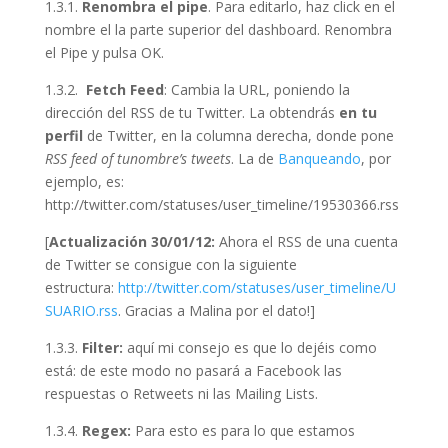
1.3.1.
Renombra el pipe
. Para editarlo, haz click en el
nombre el la parte superior del dashboard. Renombra
el Pipe y pulsa OK.
1.3.2.
Fetch Feed
: Cambia la URL, poniendo la
dirección del RSS de tu Twitter. La obtendrás
en tu
perfil
de Twitter, en la columna derecha, donde pone
RSS feed of tunombre’s tweets
. La de
Banqueando
, por
ejemplo, es:
http://twitter.com/statuses/user_timeline/19530366.rss
[
Actualización 30/01/12:
Ahora el RSS de una cuenta
de Twitter se consigue con la siguiente
estructura:
http://twitter.com/statuses/user_timeline/U
SUARIO.rss
. Gracias a Malina por el dato!]
1.3.3.
Filter:
aquí mi consejo es que lo dejéis como
está: de este modo no pasará a Facebook las
respuestas o Retweets ni las Mailing Lists.
1.3.4.
Regex:
Para esto es para lo que estamos