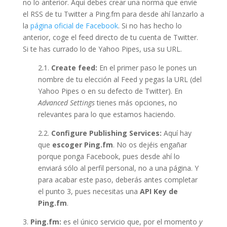
no lo anterior. Aquí debes crear una norma que envíe
el RSS de tu Twitter a Ping.fm para desde ahí lanzarlo a
la
página oficial de Facebook
. Si no has hecho lo
anterior, coge el feed directo de tu cuenta de Twitter.
Si te has currado lo de Yahoo Pipes, usa su URL.
2.1.
Create feed:
En el primer paso le pones un
nombre de tu elección al Feed y pegas la URL (del
Yahoo Pipes o en su defecto de Twitter). En
Advanced Settings
tienes más opciones, no
relevantes para lo que estamos haciendo.
2.2.
Configure Publishing Services:
Aquí hay
que
escoger Ping.fm
. No os dejéis engañar
porque ponga Facebook, pues desde ahí lo
enviará sólo al perfil personal, no a una página. Y
para acabar este paso, deberás antes completar
el punto 3, pues necesitas una
API Key de
Ping.fm
.
3.
Ping.fm:
es el único servicio que, por el momento
y