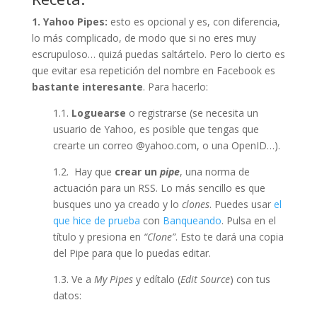
1. Yahoo Pipes:
esto es opcional y es, con diferencia,
lo más complicado, de modo que si no eres muy
escrupuloso… quizá puedas saltártelo. Pero lo cierto es
que evitar esa repetición del nombre en Facebook es
bastante interesante
. Para hacerlo:
1.1.
Loguearse
o registrarse (se necesita un
usuario de Yahoo, es posible que tengas que
crearte un correo @yahoo.com, o una OpenID…).
1.2. Hay que
crear un
pipe
, una norma de
actuación para un RSS. Lo más sencillo es que
busques uno ya creado y lo
clones
. Puedes usar
el
que hice de prueba
con
Banqueando
. Pulsa en el
título y presiona en
“Clone”
. Esto te dará una copia
del Pipe para que lo puedas editar.
1.3. Ve a
My Pipes
y edítalo (
Edit Source
) con tus
datos: