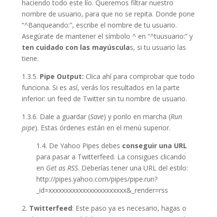
haciendo todo este lío. Queremos filtrar nuestro
nombre de usuario, para que no se repita. Donde pone
“^Banqueando:”, escribe el nombre de tu usuario.
Asegúrate de mantener el símbolo ^ en “^tuusuario:” y
ten cuidado con las mayúscula
s, si tu usuario las
tiene.
1.3.5.
Pipe Output:
Clica ahí para comprobar que todo
funciona. Si es así, verás los resultados en la parte
inferior: un feed de Twitter sin tu nombre de usuario.
1.3.6. Dale a guardar (
Save
) y ponlo en marcha (
Run
pipe
). Estas órdenes están en el menú superior.
1.4. De Yahoo Pipes debes
conseguir una URL
para pasar a Twitterfeed. La consigues clicando
en
Get as RSS
. Deberías tener una URL del estilo:
http://pipes.yahoo.com/pipes/pipe.run?
_id=xxxxxxxxxxxxxxxxxxxxxxx&_render=rss
2.
Twitterfeed
: Este paso ya es necesario, hagas o