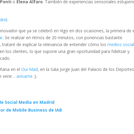
 Ponti
o
Elena Alfaro
. También de experiencias sensoriales estupen
drid
.
 innovador que ya se celebró en Vigo en dos ocasiones, la primera de e
ar
. Se realizar en ritmos de 20 minutos, con ponencias bastante
, trataré de explicar la relevancia de entender cómo los
medios socia
n los clientes, lo que supone una gran oportunidad para fidelizar y
rcado.
añana en el
Oui Mad
, en la Sala Jorge Juan del Palacio de los Deportes.
ce venir…
avísame
;).
de Social Media en Madrid
ior de Mobile Business de IAB