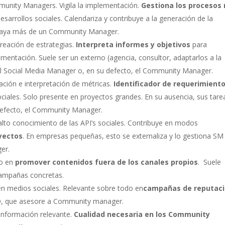
unity Managers. Vigila la implementación.
Gestiona los procesos
esarrollos sociales. Calendariza y contribuye a la generación de la
ue haya más de un Community Manager.
creación de estrategias.
Interpreta informes y objetivos
para
ementación. Suele ser un externo (agencia, consultor, adaptarlos a la
e el Social Media Manager o, en su defecto, el Community Manager.
ación e interpretación de métricas.
Identificador de requerimient
ociales. Solo presente en proyectos grandes. En su ausencia, sus tare
defecto, el Community Manager.
to conocimiento de las API’s sociales. Contribuye en modos
oyectos
. En empresas pequeñas, esto se externaliza y lo gestiona SM
er.
do en
promover contenidos fuera de los canales propios
. Suele
 campañas concretas.
n medios sociales. Relevante sobre todo en
campañas de reputac
SEO, que asesore a Community manager.
 información relevante.
Cualidad necesaria en los Community