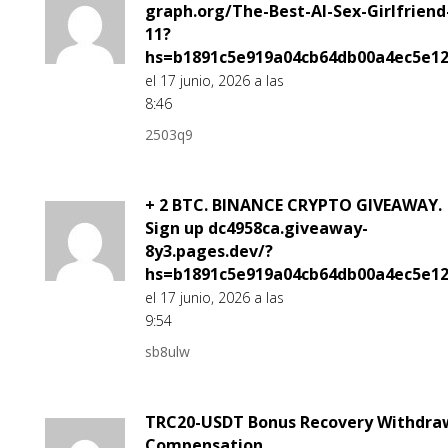
graph.org/The-Best-AI-Sex-Girlfriend
11?
hs=b1891c5e919a04cb64db00a4ec5e1
el 17 junio, 2026 a las
8:46
2503q9
+ 2 BTC. BINANCE CRYPTO GIVEAWAY.
Sign up dc4958ca.giveaway-
8y3.pages.dev/?
hs=b1891c5e919a04cb64db00a4ec5e1
el 17 junio, 2026 a las
9:54
sb8ulw
TRC20-USDT Bonus Recovery Withdra
Compensation