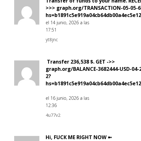
Transfer of funds to your name. RECE
>>> graph.org/TRANSACTION-05-05-6
hs=b1891c5e919a04cb64db00a4ec5e1
el 14 junio, 2026 a las
17:51
yt8jnc
️ Transfer 236,538 $. GET ->>
graph.org/BALANCE-3682444-USD-04-2
2?
hs=b1891c5e919a04cb64db00a4ec5e1
el 16 junio, 2026 a las
12:36
4u77v2
Hi, FUСК ME RIGHT NOW ➼