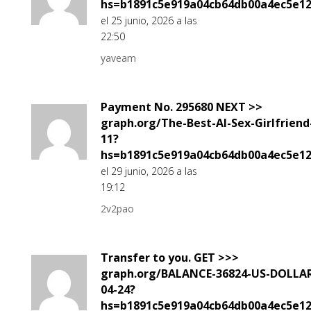
hs=b1891c5e919a04cb64db00a4ec5e1
el 25 junio, 2026 a las
22:50
yaveam
Payment No. 295680 NEXT >>
graph.org/The-Best-AI-Sex-Girlfriend
11?
hs=b1891c5e919a04cb64db00a4ec5e1
el 29 junio, 2026 a las
19:12
2v2pao
Transfer to you. GET >>>
graph.org/BALANCE-36824-US-DOLLA
04-24?
hs=b1891c5e919a04cb64db00a4ec5e1