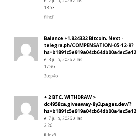
el 2 julio, 2026 a las
18:53
flihcf
Balance +1.824332 Bitcoin. Next -
telegra.ph/COMPENSATION-05-12-9?
hs=b1891c5e919a04cb64db00a4ec5e1
el 3 julio, 2026 a las
17:36
3tep4o
+ 2 BTC. WITHDRAW >
dc4958ca.giveaway-8y3.pages.dev/?
hs=b1891c5e919a04cb64db00a4ec5e1
el 7 julio, 2026 a las
2:26
itdeg9