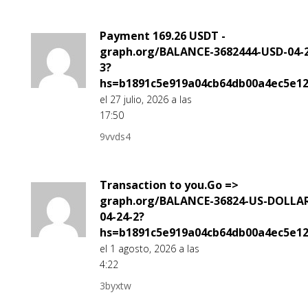
Payment 169.26 USDT -
graph.org/BALANCE-3682444-USD-04-2
3?
hs=b1891c5e919a04cb64db00a4ec5e1
el 27 julio, 2026 a las
17:50
9vvds4
Transaction to you.Go =>
graph.org/BALANCE-36824-US-DOLLA
04-24-2?
hs=b1891c5e919a04cb64db00a4ec5e1
el 1 agosto, 2026 a las
4:22
3byxtw