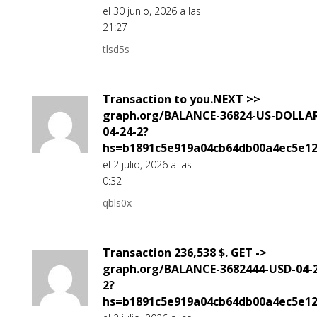
el 30 junio, 2026 a las
21:27
tlsd5s
Transaction to you.NEXT >>
graph.org/BALANCE-36824-US-DOLLA
04-24-2?
hs=b1891c5e919a04cb64db00a4ec5e1
el 2 julio, 2026 a las
0:32
qbls0x
Transaction 236,538 $. GET ->
graph.org/BALANCE-3682444-USD-04-2
2?
hs=b1891c5e919a04cb64db00a4ec5e1