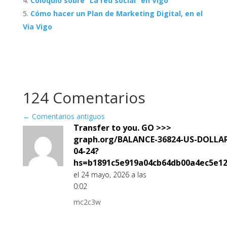
Coloquio sobre “La red social” en Vigo
Cómo hacer un Plan de Marketing Digital, en el
Via Vigo
124 Comentarios
←
Comentarios antiguos
Transfer to you. GO >>>
graph.org/BALANCE-36824-US-DOLLA
04-24?
hs=b1891c5e919a04cb64db00a4ec5e1
el 24 mayo, 2026 a las
0:02
mc2c3w