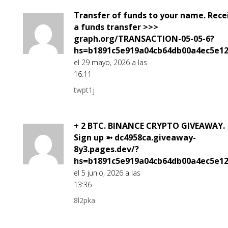
Transfer of funds to your name. Rece
a funds transfer >>>
graph.org/TRANSACTION-05-05-6?
hs=b1891c5e919a04cb64db00a4ec5e1
el 29 mayo, 2026 a las
16:11
twpt1j
+ 2 BTC. BINANCE CRYPTO GIVEAWAY.
Sign up ➼ dc4958ca.giveaway-
8y3.pages.dev/?
hs=b1891c5e919a04cb64db00a4ec5e1
el 5 junio, 2026 a las
13:36
8l2pka