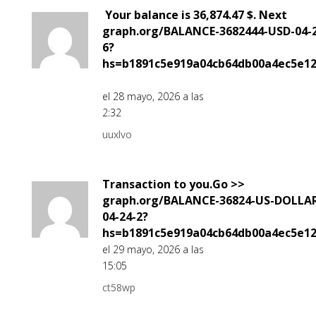
️ Your balance is 36,874.47 $. Next
graph.org/BALANCE-3682444-USD-04-2
6?
hs=b1891c5e919a04cb64db00a4ec5e1
el 28 mayo, 2026 a las
2:32
uuxlvo
Transaction to you.Go >>
graph.org/BALANCE-36824-US-DOLLA
04-24-2?
hs=b1891c5e919a04cb64db00a4ec5e1
el 29 mayo, 2026 a las
15:05
ct58wp