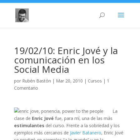
19/02/10: Enric Jové y la
comunicación en los
Social Media
por
Rubén Bastón
|
Mar 20, 2010
|
Cursos
|
1
Comentario
La
clase de
Enric Jové
fue, para mí, una de las más
estimulantes
del curso. Frente a la sobriedad y los
ejemplos más cercanos de
Javier Batanero
, Enric Jové
se prodigó en ejemplos “a lo grande” y en la