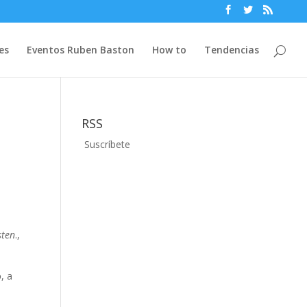
es
Eventos Ruben Baston
How to
Tendencias
RSS
Suscríbete
sten
.,
o
, a