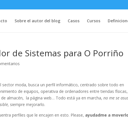
acto
Sobre el autor del blog
Casos
Cursos
Definicion
or de Sistemas para O Porriño
omentarios
l sector moda, busca un perfil informático, centrado sobre todo en
nimiento de equipos, operativa de ordenadores entre tiendas físicas,
ma de almacén, la página web… Todo está ya en marcha,
no me se asu
sible,
siempre mejorarlo.
tra perfiles que le encajen en esto. Please,
ayudadme a moverl